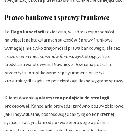
specjalizacji, która przekłada się na konkretne umiejętności.
Prawo bankowe i sprawy frankowe
To
flaga kancelarii
i dziedzina, w której zespół odniósł
najwięcej spektakularnych sukcesów. Sprawy frankowe
wymagają nie tylko znajomości prawa bankowego, ale też
zrozumienia mechanizmów finansowych
stojących za
kredytami walutowymi. Prawnicy z Poznania potrafią
przełożyć skomplikowane zapisy umowne na język
zrozumiały dla sądu, co potwierdzają liczne wygrane sprawy.
Klienci doceniają
elastyczne podejście do strategii
procesowej
. Kancelaria prowadzi zarówno pozwy zbiorowe,
jak i indywidualne, dostosowując taktykę do konkretnej
sytuacji.
Zaczynałam od pozwu zbiorowego a później
przeszłam na pozew indywidualny
– wspomina jedna z