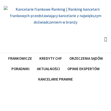
Skip
to
content
FRANKOWICZE
KREDYTY CHF
ORZECZENIA SĄDÓW
PORADNIKI
AKTUALNOŚCI
OPINIE EKSPERTÓW
KANCELARIE PRAWNE