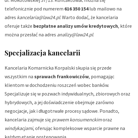
ul. Mokotowskiej 57/13. Kontaktować można się
telefonicznie pod numerem
616 350 154
lub mailowo na
adres
kancelaria@law24.pl
. Warto dodać, że kancelaria
oferuje także
bezpłatne analizy umów kredytowych
, które
można przesłać na adres
analizy@law24.pl
.
Specjalizacja kancelarii
Kancelaria Komarnicka Korpalski skupia się przede
wszystkim na
sprawach frankowiczów
, pomagając
klientom w dochodzeniu roszczeń wobec banków.
Specjalizuje się w pozwach indywidualnych, zbiorowych oraz
hybrydowych, a jej doświadczenie obejmuje zarówno
negocjacje, jak i długotrwałe procesy sądowe. Ponadto,
kancelaria zajmuje się
prawem konsumenckim
oraz
windykacjami
, oferując kompleksowe wsparcie prawne na
każdym etapie postępowania.