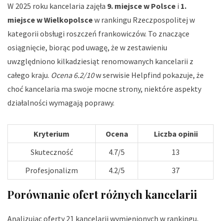
W 2025 roku kancelaria zajęła
9. miejsce w Polsce
i
1.
miejsce w Wielkopolsce
w rankingu Rzeczpospolitej w
kategorii obsługi roszczeń frankowiczów. To znaczące
osiągnięcie, biorąc pod uwagę, że w zestawieniu
uwzględniono kilkadziesiąt renomowanych kancelarii z
całego kraju.
Ocena 6.2/10
w serwisie Helpfind pokazuje, że
choć kancelaria ma swoje mocne strony, niektóre aspekty
działalności wymagają poprawy.
Kryterium
Ocena
Liczba opinii
Skuteczność
4.7/5
13
Profesjonalizm
4.2/5
37
Porównanie ofert różnych kancelarii
Analizując oferty 21 kancelarii wymienionych w rankingu,