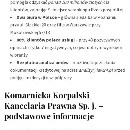
pomogła odzyskać
ponad 100 milionów złotych
dla
klientów, zajmując 9. miejsce w rankingu Rzeczpospolitej
Dwa biura w Polsce
– główna siedziba w Poznaniu
przy ul. Śląskiej 20 oraz filia w Warszawie przy
Mokotowskiej 57/13
86% klientów poleca usługi
– przy 43 pozytywnych
opiniach i tylko 7 negatywnych, co jest dobrym wynikiem
w branży
Bezpłatna analiza umów
– możliwość przesłania
dokumentacji kredytowej na adres
analizy@law24.pl
przed
podjęciem decyzji o współpracy
Komarnicka Korpalski
Kancelaria Prawna Sp. j. –
podstawowe informacje