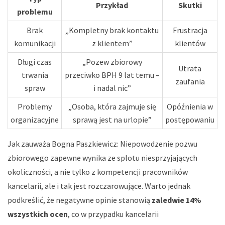
Przykład
Skutki
problemu
Brak
„Kompletny brak kontaktu
Frustracja
komunikacji
z klientem”
klientów
Długi czas
„Pozew zbiorowy
Utrata
trwania
przeciwko BPH 9 lat temu –
zaufania
spraw
i nadal nic”
Problemy
„Osoba, która zajmuje się
Opóźnienia w
organizacyjne
sprawą jest na urlopie”
postępowaniu
Jak zauważa Bogna Paszkiewicz:
Niepowodzenie pozwu
zbiorowego zapewne wynika ze splotu niesprzyjających
okoliczności, a nie tylko z kompetencji pracowników
kancelarii, ale i tak jest rozczarowujące
. Warto jednak
podkreślić, że negatywne opinie stanowią
zaledwie 14%
wszystkich ocen
, co w przypadku kancelarii