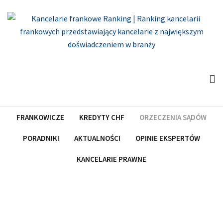
Skip
to
content
FRANKOWICZE
KREDYTY CHF
ORZECZENIA SĄDÓW
PORADNIKI
AKTUALNOŚCI
OPINIE EKSPERTÓW
KANCELARIE PRAWNE