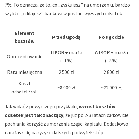
7%. To oznacza, że to, co „zyskujesz” na umorzeniu, bardzo
szybko „oddajesz” bankowi w postaci wyższych odsetek.
Element
Przed ugodą
Po ugodzie
kosztów
LIBOR + marża
WIBOR + marża
Oprocentowanie
(~1%)
(~8%)
Rata miesięczna
2 500 zł
2 800 zł
Koszt
~8 000 zł
~22 000 zł
odsetek/rok
Jak widać z powyższego przykładu,
wzrost kosztów
odsetek jest tak znaczący
, że już po 2-3 latach całkowicie
pochłania korzyść z umorzenia części kapitału. Dodatkowo
narażasz się na ryzyko dalszych podwyżek stóp