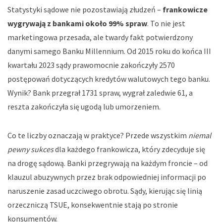
Statystyki sądowe nie pozostawiają złudzeń –
frankowicze
wygrywają z bankami około 99% spraw
. To nie jest
marketingowa przesada, ale twardy fakt potwierdzony
danymi samego Banku Millennium. Od 2015 roku do końca III
kwartału 2023 sądy prawomocnie zakończyły 2570
postępowań dotyczących kredytów walutowych tego banku.
Wynik? Bank przegrał 1731 spraw, wygrał zaledwie 61, a
reszta zakończyła się ugodą lub umorzeniem.
Co te liczby oznaczają w praktyce? Przede wszystkim
niemal
pewny sukces
dla każdego frankowicza, który zdecyduje się
na drogę sądową. Banki przegrywają na każdym froncie – od
klauzul abuzywnych przez brak odpowiedniej informacji po
naruszenie zasad uczciwego obrotu. Sądy, kierując się linią
orzeczniczą TSUE, konsekwentnie stają po stronie
konsumentów.