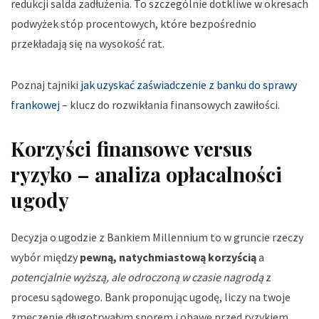
redukcji salda zadłużenia. To szczególnie dotkliwe w okresach
podwyżek stóp procentowych, które bezpośrednio
przekładają się na wysokość rat.
Poznaj tajniki
jak uzyskać zaświadczenie z banku do sprawy
frankowej
– klucz do rozwikłania finansowych zawiłości.
Korzyści finansowe versus
ryzyko – analiza opłacalności
ugody
Decyzja o ugodzie z Bankiem Millennium to w gruncie rzeczy
wybór między
pewną, natychmiastową korzyścią
a
potencjalnie wyższą, ale odroczoną w czasie nagrodą
z
procesu sądowego. Bank proponując ugodę, liczy na twoje
zmęczenie długotrwałym sporem i obawę przed ryzykiem