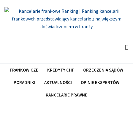
Skip
to
content
FRANKOWICZE
KREDYTY CHF
ORZECZENIA SĄDÓW
PORADNIKI
AKTUALNOŚCI
OPINIE EKSPERTÓW
KANCELARIE PRAWNE