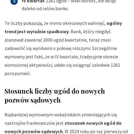
IV kwartał
: 1261 ugód – lekki wzrost, ale wciąż
daleko od celów banku
Te liczby pokazują, że mimo okresowych wahnięć,
ogólny
trend jest wyraźnie spadkowy
. Bank, który niegdyś
planował zawierać 2000 ugód kwartalnie, teraz musi
zadowolić się wynikami o połowę niższymi. Szczególnie
wymowny jest fakt, że w IV kwartale, tradycyjnie okresie
wzmożonej aktywności, udało się osiągnąć zaledwie 1261
porozumień.
Stosunek liczby ugód do nowych
pozwów sądowych
Najbardziej wymownym wskaźnikiem zmieniających się
nastrojów frankowiczów jest
stosunek nowych ugód do
nowych pozwów sądowych
. W 2024 roku po raz pierwszy od