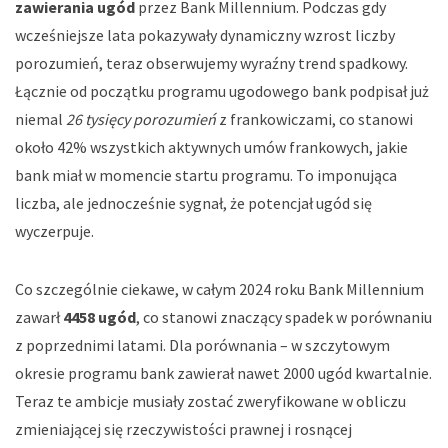
zawierania ugód
przez Bank Millennium. Podczas gdy
wcześniejsze lata pokazywały dynamiczny wzrost liczby
porozumień, teraz obserwujemy wyraźny trend spadkowy.
Łącznie od początku programu ugodowego bank podpisał już
niemal
26 tysięcy porozumień
z frankowiczami, co stanowi
około 42% wszystkich aktywnych umów frankowych, jakie
bank miał w momencie startu programu. To imponująca
liczba, ale jednocześnie sygnał, że potencjał ugód się
wyczerpuje.
Co szczególnie ciekawe, w całym 2024 roku Bank Millennium
zawarł
4458 ugód
, co stanowi znaczący spadek w porównaniu
z poprzednimi latami. Dla porównania – w szczytowym
okresie programu bank zawierał nawet 2000 ugód kwartalnie.
Teraz te ambicje musiały zostać zweryfikowane w obliczu
zmieniającej się rzeczywistości prawnej i rosnącej