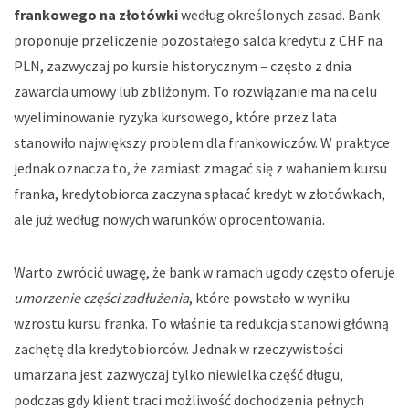
frankowego na złotówki
według określonych zasad. Bank
proponuje przeliczenie pozostałego salda kredytu z CHF na
PLN, zazwyczaj po kursie historycznym – często z dnia
zawarcia umowy lub zbliżonym. To rozwiązanie ma na celu
wyeliminowanie ryzyka kursowego, które przez lata
stanowiło największy problem dla frankowiczów. W praktyce
jednak oznacza to, że zamiast zmagać się z wahaniem kursu
franka, kredytobiorca zaczyna spłacać kredyt w złotówkach,
ale już według nowych warunków oprocentowania.
Warto zwrócić uwagę, że bank w ramach ugody często oferuje
umorzenie części zadłużenia
, które powstało w wyniku
wzrostu kursu franka. To właśnie ta redukcja stanowi główną
zachętę dla kredytobiorców. Jednak w rzeczywistości
umarzana jest zazwyczaj tylko niewielka część długu,
podczas gdy klient traci możliwość dochodzenia pełnych