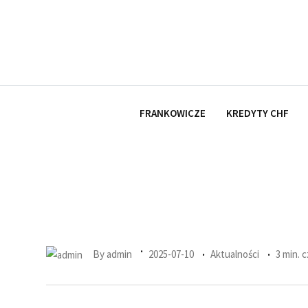
Skip
to
content
FRANKOWICZE
KREDYTY CHF
By
admin
2025-07-10
Aktualności
3 min. 