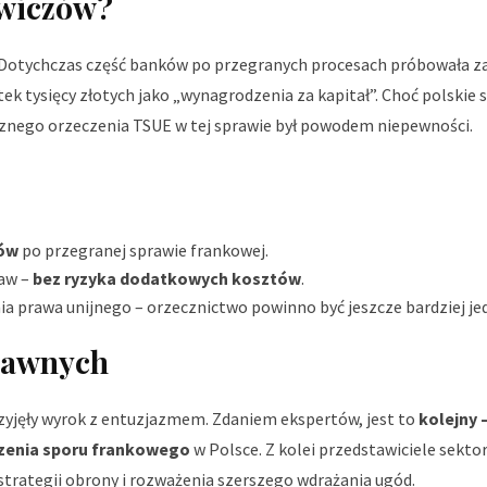
owiczów?
 Dotychczas część banków po przegranych procesach próbowała z
 tysięcy złotych jako „wynagrodzenia za kapitał”. Choć polskie 
acznego orzeczenia TSUE w tej sprawie był powodem niepewności.
wów
po przegranej sprawie frankowej.
aw –
bez ryzyka dodatkowych kosztów
.
a prawa unijnego – orzecznictwo powinno być jeszcze bardziej jed
prawnych
zyjęły wyrok z entuzjazmem. Zdaniem ekspertów, jest to
kolejny 
czenia sporu frankowego
w Polsce. Z kolei przedstawiciele sekto
rategii obrony i rozważenia szerszego wdrażania ugód.