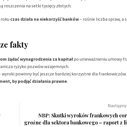
ą roszczenia na setki tysięcy złotych.
5 roku
czas działa na niekorzyść banków
– rośnie liczba spraw, a 
ze fakty
om żądać wynagrodzenia za kapitał
po unieważnieniu umowy fr
ranicza ryzyko pozwów wzajemnych.
– wyroki powinny być jeszcze bardziej korzystne dla frankowiczów.
ment, by podjąć działania prawne
.
Następny 
y
NBP: Skutki wyroków frankowych cor
groźne dla sektora bankowego – raport z l