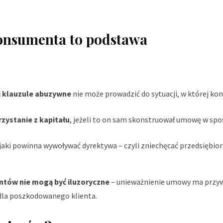
onsumenta to podstawa
j klauzule abuzywne
nie może prowadzić do sytuacji, w której k
zystanie z kapitału
, jeżeli to on sam skonstruował umowę w sp
 jaki powinna wywoływać dyrektywa – czyli zniechęcać przedsiębio
tów nie mogą być iluzoryczne
– unieważnienie umowy ma przy
dla poszkodowanego klienta.