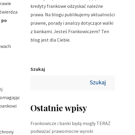
prawie
kredyty frankowe odzyskać należne
otwierdza
prawa. Na blogu publikujemy aktualności
 po
prawne, porady i analizy dotyczące walki
z bankami. Jesteś Frankowiczem? Ten
blog jest dla Ciebie.
awach
Szukaj
Szukaj
ej
domagając
Ostatnie wpisy
c bankowi
Frankowicze i banki będą mogły TERAZ
podważać prawomocne wyroki
ochrony