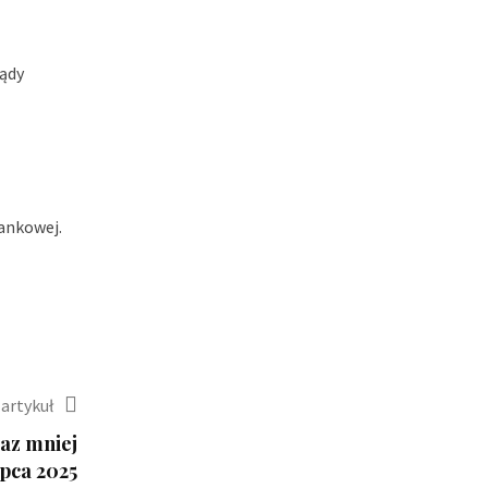
sądy
ankowej.
artykuł
az mniej
ipca 2025