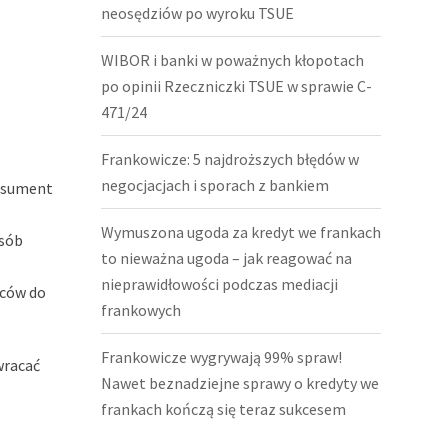
neosędziów po wyroku TSUE
WIBOR i banki w poważnych kłopotach
po opinii Rzeczniczki TSUE w sprawie C-
471/24
Frankowicze: 5 najdroższych błędów w
negocjacjach i sporach z bankiem
onsument
Wymuszona ugoda za kredyt we frankach
osób
to nieważna ugoda – jak reagować na
nieprawidłowości podczas mediacji
rców do
frankowych
Frankowicze wygrywają 99% spraw!
wracać
Nawet beznadziejne sprawy o kredyty we
frankach kończą się teraz sukcesem