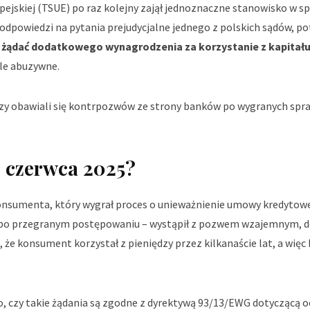
pejskiej (TSUE) po raz kolejny zajął jednoznaczne stanowisko w s
odpowiedzi na pytania prejudycjalne jednego z polskich sądów, p
a żądać dodatkowego wynagrodzenia za korzystanie z kapitału
ule abuzywne.
zy obawiali się kontrpozwów ze strony banków po wygranych spr
 czerwca 2025?
konsumenta, który wygrał proces o unieważnienie umowy kredytow
k – po przegranym postępowaniu – wystąpił z pozwem wzajemnym, 
c, że konsument korzystał z pieniędzy przez kilkanaście lat, a wię
 to, czy takie żądania są zgodne z dyrektywą 93/13/EWG dotyczącą 