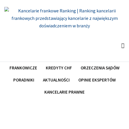
Skip
to
content
FRANKOWICZE
KREDYTY CHF
ORZECZENIA SĄDÓW
PORADNIKI
AKTUALNOŚCI
OPINIE EKSPERTÓW
KANCELARIE PRAWNE