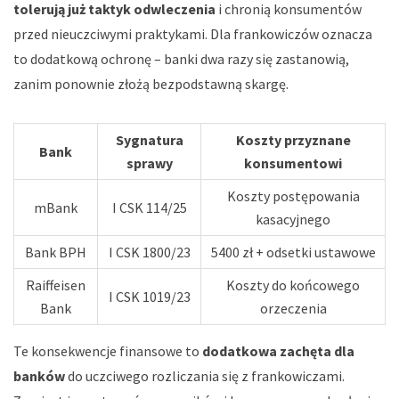
tolerują już taktyk odwleczenia
i chronią konsumentów
przed nieuczciwymi praktykami. Dla frankowiczów oznacza
to dodatkową ochronę – banki dwa razy się zastanowią,
zanim ponownie złożą bezpodstawną skargę.
Sygnatura
Koszty przyznane
Bank
sprawy
konsumentowi
Koszty postępowania
mBank
I CSK 114/25
kasacyjnego
Bank BPH
I CSK 1800/23
5400 zł + odsetki ustawowe
Raiffeisen
Koszty do końcowego
I CSK 1019/23
Bank
orzeczenia
Te konsekwencje finansowe to
dodatkowa zachęta dla
banków
do uczciwego rozliczania się z frankowiczami.