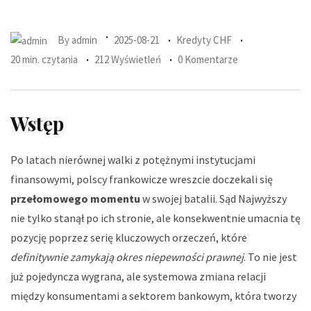
By
admin
2025-08-21
Kredyty CHF
20 min. czytania
212 Wyświetleń
0 Komentarze
Wstęp
Po latach nierównej walki z potężnymi instytucjami
finansowymi, polscy frankowicze wreszcie doczekali się
przełomowego momentu
w swojej batalii. Sąd Najwyższy
nie tylko stanął po ich stronie, ale konsekwentnie umacnia tę
pozycję poprzez serię kluczowych orzeczeń, które
definitywnie zamykają okres niepewności prawnej
. To nie jest
już pojedyncza wygrana, ale systemowa zmiana relacji
między konsumentami a sektorem bankowym, która tworzy