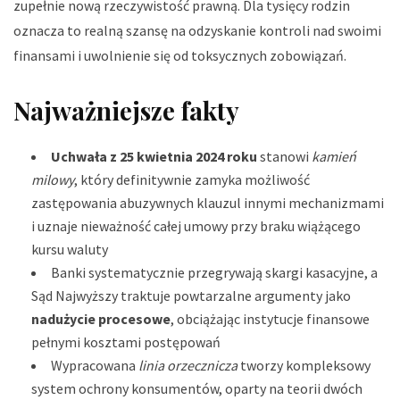
zupełnie nową rzeczywistość prawną. Dla tysięcy rodzin
oznacza to realną szansę na odzyskanie kontroli nad swoimi
finansami i uwolnienie się od toksycznych zobowiązań.
Najważniejsze fakty
Uchwała z 25 kwietnia 2024 roku
stanowi
kamień
milowy
, który definitywnie zamyka możliwość
zastępowania abuzywnych klauzul innymi mechanizmami
i uznaje nieważność całej umowy przy braku wiążącego
kursu waluty
Banki systematycznie przegrywają skargi kasacyjne, a
Sąd Najwyższy traktuje powtarzalne argumenty jako
nadużycie procesowe
, obciążając instytucje finansowe
pełnymi kosztami postępowań
Wypracowana
linia orzecznicza
tworzy kompleksowy
system ochrony konsumentów, oparty na teorii dwóch