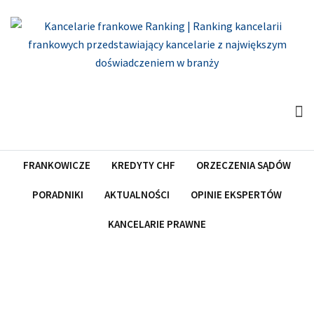
Skip
to
content
FRANKOWICZE
KREDYTY CHF
ORZECZENIA SĄDÓW
PORADNIKI
AKTUALNOŚCI
OPINIE EKSPERTÓW
KANCELARIE PRAWNE