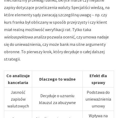
mechanizmy przewagi banku, ukryte marże czy niejasne
zapisy dotyczące przeliczenia waluty. Specjaliści wiedzą, na
które elementy sądy zwracają szczególną uwagę – np. czy
kurs franka był obliczany w sposób przejrzysty i czy klient
miał realną możliwość weryfikacji rat. Tylko taka
wieloaspektowa analiza
pozwala ocenić, czy umowa nadaje
się do unieważnienia, czy może bank ma silne argumenty
obronne. To pierwszy krok, który decyduje o całej dalszej
strategii.
Co analizuje
Efekt dla
Dlaczego to ważne
kancelaria
sprawy
Jasność
Podstawa do
Decyduje o uznaniu
zapisów
unieważnienia
klauzul za abuzywne
walutowych
umowy
Wpływa na