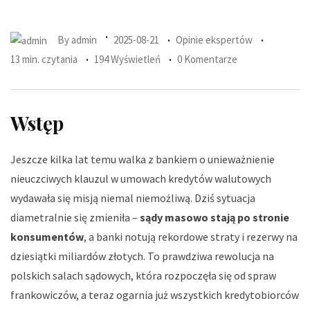
By
admin
2025-08-21
Opinie ekspertów
13 min. czytania
194 Wyświetleń
0 Komentarze
Wstęp
Jeszcze kilka lat temu walka z bankiem o unieważnienie
nieuczciwych klauzul w umowach kredytów walutowych
wydawała się misją niemal niemożliwą. Dziś sytuacja
diametralnie się zmieniła –
sądy masowo stają po stronie
konsumentów
, a banki notują rekordowe straty i rezerwy na
dziesiątki miliardów złotych. To prawdziwa rewolucja na
polskich salach sądowych, która rozpoczęła się od spraw
frankowiczów, a teraz ogarnia już wszystkich kredytobiorców