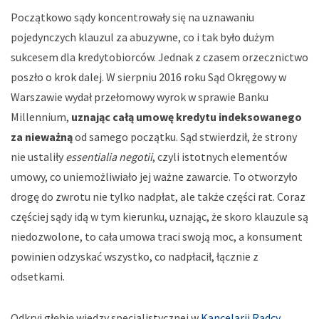
Początkowo sądy koncentrowały się na uznawaniu
pojedynczych klauzul za abuzywne, co i tak było dużym
sukcesem dla kredytobiorców. Jednak z czasem orzecznictwo
poszło o krok dalej. W sierpniu 2016 roku Sąd Okręgowy w
Warszawie wydał przełomowy wyrok w sprawie Banku
Millennium,
uznając całą umowę kredytu indeksowanego
za nieważną
od samego początku. Sąd stwierdził, że strony
nie ustaliły
essentialia negotii
, czyli istotnych elementów
umowy, co uniemożliwiało jej ważne zawarcie. To otworzyło
drogę do zwrotu nie tylko nadpłat, ale także części rat. Coraz
częściej sądy idą w tym kierunku, uznając, że skoro klauzule są
niedozwolone, to cała umowa traci swoją moc, a konsument
powinien odzyskać wszystko, co nadpłacił, łącznie z
odsetkami.
Odkryj głębię wiedzy specjalistycznej w
Kancelarii Radcy