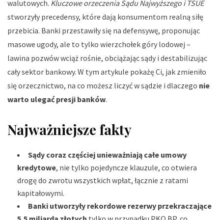
walutowych.
Kluczowe orzeczenia Sądu Najwyższego i TSUE
stworzyły precedensy, które dają konsumentom realną siłę
przebicia. Banki przestawiły się na defensywę, proponując
masowe ugody, ale to tylko wierzchołek góry lodowej –
lawina pozwów wciąż rośnie, obciążając sądy i destabilizując
cały sektor bankowy. W tym artykule pokażę Ci, jak zmieniło
się orzecznictwo, na co możesz liczyć w sądzie i dlaczego
nie
warto ulegać presji banków
.
Najważniejsze fakty
Sądy coraz częściej unieważniają całe umowy
kredytowe
, nie tylko pojedyncze klauzule, co otwiera
drogę do zwrotu wszystkich wpłat, łącznie z ratami
kapitałowymi.
Banki utworzyły rekordowe rezerwy przekraczające
5,5 miliarda złotych
tylko w przypadku PKO BP, co