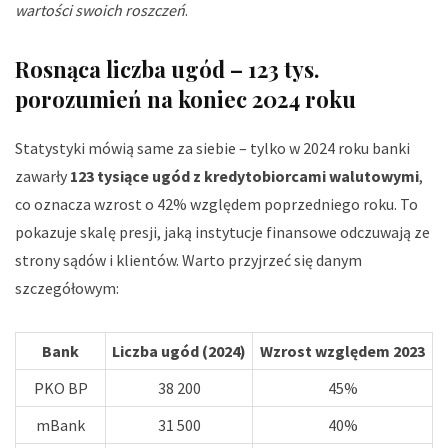
wartości swoich roszczeń
.
Rosnąca liczba ugód – 123 tys.
porozumień na koniec 2024 roku
Statystyki mówią same za siebie – tylko w 2024 roku banki
zawarły
123 tysiące ugód z kredytobiorcami walutowymi
,
co oznacza wzrost o 42% względem poprzedniego roku. To
pokazuje skalę presji, jaką instytucje finansowe odczuwają ze
strony sądów i klientów. Warto przyjrzeć się danym
szczegółowym:
Bank
Liczba ugód (2024)
Wzrost względem 2023
PKO BP
38 200
45%
mBank
31 500
40%