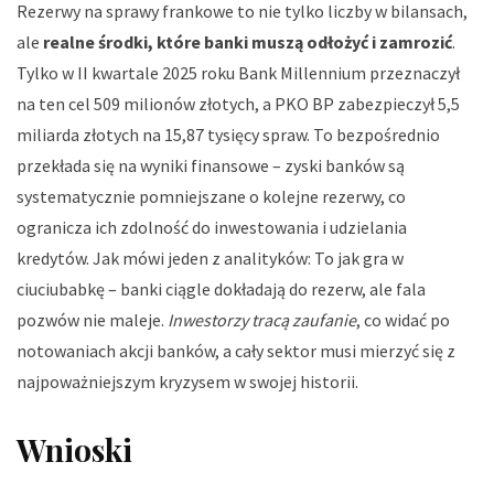
Rezerwy na sprawy frankowe to nie tylko liczby w bilansach,
ale
realne środki, które banki muszą odłożyć i zamrozić
.
Tylko w II kwartale 2025 roku Bank Millennium przeznaczył
na ten cel 509 milionów złotych, a PKO BP zabezpieczył 5,5
miliarda złotych na 15,87 tysięcy spraw. To bezpośrednio
przekłada się na wyniki finansowe – zyski banków są
systematycznie pomniejszane o kolejne rezerwy, co
ogranicza ich zdolność do inwestowania i udzielania
kredytów. Jak mówi jeden z analityków:
To jak gra w
ciuciubabkę – banki ciągle dokładają do rezerw, ale fala
pozwów nie maleje
.
Inwestorzy tracą zaufanie
, co widać po
notowaniach akcji banków, a cały sektor musi mierzyć się z
najpoważniejszym kryzysem w swojej historii.
Wnioski