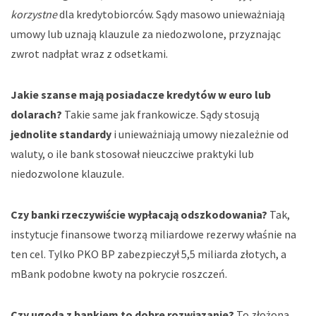
korzystne
dla kredytobiorców. Sądy masowo unieważniają
umowy lub uznają klauzule za niedozwolone, przyznając
zwrot nadpłat wraz z odsetkami.
Jakie szanse mają posiadacze kredytów w euro lub
dolarach?
Takie same jak frankowicze. Sądy stosują
jednolite standardy
i unieważniają umowy niezależnie od
waluty, o ile bank stosował nieuczciwe praktyki lub
niedozwolone klauzule.
Czy banki rzeczywiście wypłacają odszkodowania?
Tak,
instytucje finansowe tworzą miliardowe rezerwy właśnie na
ten cel. Tylko PKO BP zabezpieczył 5,5 miliarda złotych, a
mBank podobne kwoty na pokrycie roszczeń.
Czy ugoda z bankiem to dobre rozwiązanie?
To złożona