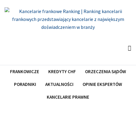
Skip
to
content
FRANKOWICZE
KREDYTY CHF
ORZECZENIA SĄDÓW
PORADNIKI
AKTUALNOŚCI
OPINIE EKSPERTÓW
KANCELARIE PRAWNE