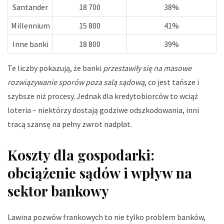
Santander
18 700
38%
Millennium
15 800
41%
Inne banki
18 800
39%
Te liczby pokazują, że banki
przestawiły się na masowe
rozwiązywanie sporów poza salą sądową
, co jest tańsze i
szybsze niż procesy. Jednak dla kredytobiorców to wciąż
loteria – niektórzy dostają godziwe odszkodowania, inni
tracą szansę na pełny zwrot nadpłat.
Koszty dla gospodarki:
obciążenie sądów i wpływ na
sektor bankowy
Lawina pozwów frankowych to nie tylko problem banków,