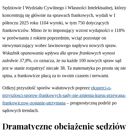
Sędziowie I Wydziału Cywilnego i Własności Intelektualnej, którzy
koncentrują się głównie na sprawach frankowych, wydali w I
półroczu 2025 roku 1104 wyroki, w tym 750 dotyczących
frankowiczów. Mimo że to imponujący wzrost wydajności o 118%
w porównaniu z rokiem poprzednim, wciąż pozostaje on
niewystarczający wobec lawinowego napływu nowych spraw.
Wskaźnik opanowania wpływu dla spraw frankowych wynosi
zaledwie 37,8%
, co oznacza, że na każde 100 nowych spraw sąd
jest w stanie rozpatrzyć niecałe 38. Ta matematyka po prostu się nie
spina, a frankowicze płacą za to swoim czasem i nerwami.
Odkryj przyszłość sporów walutowych poprzez
eksperci-o-
przyszlosci-sporow-frankowych-sady-nie-zmienia-kursu-przewaga-
frankowiczow-zostanie-utrzymana
– prognostyczną podróż po
sądowych trendach.
Dramatyczne obciążenie sędziów