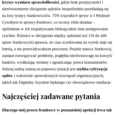
kryzys wymiaru sprawiedliwości
, gdzie brak przejrzystości i
nierównomierne obciążenie sędziów bezpośrednio przekładają się
na losy tysięcy frankowiczów.
75% wszystkich spraw w I Wydziale
Cywilnym to sprawy frankowe
, co tworzy efekt domina –
opóźnienia w ich rozpatrywaniu blokują także inne postępowania
cywilne. Różnica w obciążeniu między sędziami (od 116 do 446
spraw frankowych) sprawia, że czas oczekiwania na wyrok staje się
loterią, a nie przewidywalnym procesem. Projekt ustawy frankowej,
zamiast rozwiązywać problemy, pogłębia nierównowagę na korzyść
banków, wydłużając terminy i ograniczając prawa konsumentów.
Jedyną realną szansą na poprawę sytuacji jest
szybka cyfryzacja
sądów
i wdrożenie sprawdzonych rozwiązań organizacyjnych,
takich jak Digitalny Asystent Sędziego czy obowiązkowe mediacje.
Najczęściej zadawane pytania
Dlaczego mój proces frankowy w poznańskiej apelacji trwa tak