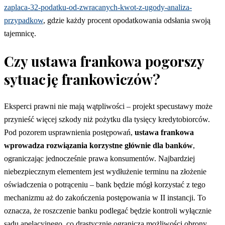
zaplaca-32-podatku-od-zwracanych-kwot-z-ugody-analiza-
przypadkow
, gdzie każdy procent opodatkowania odsłania swoją
tajemnicę.
Czy ustawa frankowa pogorszy
sytuację frankowiczów?
Eksperci prawni nie mają wątpliwości – projekt specustawy może
przynieść więcej szkody niż pożytku dla tysięcy kredytobiorców.
Pod pozorem usprawnienia postępowań,
ustawa frankowa
wprowadza rozwiązania korzystne głównie dla banków
,
ograniczając jednocześnie prawa konsumentów. Najbardziej
niebezpiecznym elementem jest wydłużenie terminu na złożenie
oświadczenia o potrąceniu – bank będzie mógł korzystać z tego
mechanizmu aż do zakończenia postępowania w II instancji. To
oznacza, że roszczenie banku podlegać będzie kontroli wyłącznie
sądu apelacyjnego, co drastycznie ogranicza możliwości obrony