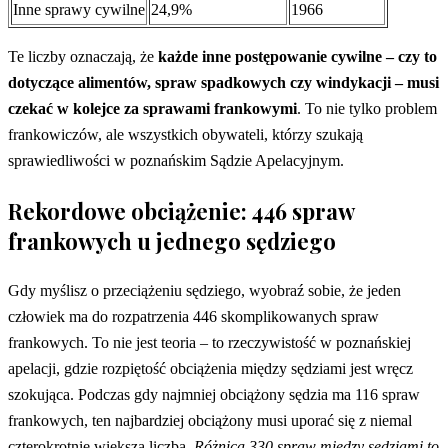
Inne sprawy cywilne
24,9%
1966
Te liczby oznaczają, że
każde inne postępowanie cywilne – czy to
dotyczące alimentów, spraw spadkowych czy windykacji – musi
czekać w kolejce za sprawami frankowymi
. To nie tylko problem
frankowiczów, ale wszystkich obywateli, którzy szukają
sprawiedliwości w poznańskim Sądzie Apelacyjnym.
Rekordowe obciążenie: 446 spraw
frankowych u jednego sędziego
Gdy myślisz o przeciążeniu sędziego, wyobraź sobie, że jeden
człowiek ma do rozpatrzenia 446 skomplikowanych spraw
frankowych. To nie jest teoria – to rzeczywistość w poznańskiej
apelacji, gdzie rozpiętość obciążenia między sędziami jest wręcz
szokująca. Podczas gdy najmniej obciążony sędzia ma 116 spraw
frankowych, ten najbardziej obciążony musi uporać się z niemal
czterokrotnie większą liczbą.
Różnica 330 spraw między sędziami to