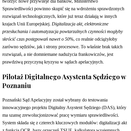
tworzyć nowe przywileje dla banków, Ministerstwo
Sprawiedliwości powinno skupić się na wdrożeniu sprawdzonych
rozwiązań technologicznych, które już teraz działają w innych
krajach Unii Europejskiej.
Digitalizacja akt, elektroniczne
przesłuchania i automatyzacja powtarzalnych czynności mogłyby
skrócić czas postępowań nawet o 50%
, co realnie odciążyłoby
zarówno sędziów, jak i strony procesowe. To właśnie brak takich
rozwiązań, a nie domniemane nadużycia frankowiczów, jest
prawdziwą przyczyną kryzysu w sądach apelacyjnych.
Pilotaż Digitalnego Asystenta Sędziego w
Poznaniu
Poznański Sąd Apelacyjny został wybrany do testowania
innowacyjnego projektu Digitalny Asystent Sędziego (DAS), który
ma szansę zrewolucjonizować pracę wymiaru sprawiedliwości.
System składa się z czterech kluczowych modułów: digitalizacji akt
z funkcją OCR, bazy orzeczeń TSUE, kalkulatora wzajemnych