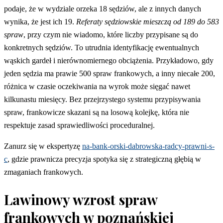
podaje, że w wydziale orzeka 18 sędziów, ale z innych danych
wynika, że jest ich 19.
Referaty sędziowskie mieszczą od 189 do 583
spraw
, przy czym nie wiadomo, które liczby przypisane są do
konkretnych sędziów. To utrudnia identyfikację ewentualnych
wąskich gardeł i nierównomiernego obciążenia. Przykładowo, gdy
jeden sędzia ma prawie 500 spraw frankowych, a inny niecałe 200,
różnica w czasie oczekiwania na wyrok może sięgać nawet
kilkunastu miesięcy. Bez przejrzystego systemu przypisywania
spraw, frankowicze skazani są na losową kolejkę, która nie
respektuje zasad sprawiedliwości proceduralnej.
Zanurz się w ekspertyzę
na-bank-orski-dabrowska-radcy-prawni-s-
c
, gdzie prawnicza precyzja spotyka się z strategiczną głębią w
zmaganiach frankowych.
Lawinowy wzrost spraw
frankowych w poznańskiej