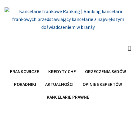
Skip
to
content
FRANKOWICZE
KREDYTY CHF
ORZECZENIA SĄDÓW
PORADNIKI
AKTUALNOŚCI
OPINIE EKSPERTÓW
KANCELARIE PRAWNE