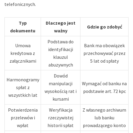
telefonicznych.
Typ
Dlaczego jest
Gdzie go zdobyć
dokumentu
ważny
Podstawa do
Umowa
Bank ma obowiązek
identyfikacji
kredytowa z
przechowywać przez
klauzul
załącznikami
5 lat od spłaty
abuzywnych
Dowód
Harmonogramy
manipulacji
Wymagać od banku na
spłat z
wysokością rat i
podstawie art. 72 kpc
wszystkich lat
kursami
Potwierdzenia
Weryfikacja
Z własnego archiwum
przelewów i
rzeczywistej
lub banku
wpłat
historii spłat
prowadzącego konto